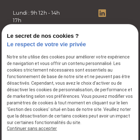
Lundi : 9h 12h - 14h
17h
Mardi - Mercredi : 14h
17h
Le secret de nos cookies ?
Jeudi : 9h 12h
Le respect de votre vie privée
Vendredi - Samedi -
Notre site utilise des cookies pour améliorer votre expérience
Dimanche : fermé
de navigation et vous offrir un contenu personnalisé. Les
cookies strictement nécessaires sont essentiels au
fonctionnement de base de notre site et ne peuvent pas être
désactivés. Cependant, vous avez le choix d'activer ou de
TVA
désactiver les cookies de personnalisation, de performance et
Plan du
Mentions
Intracommunautaire :
de marketing selon vos préférences. Vous pouvez modifier vos
site
légales
BE0662743194
paramètres de cookies à tout moment en cliquant sur le lien
'Gestion des cookies' situé en bas de notre site. Veuillez noter
Politique de
que la désactivation de certains cookies peut avoir un impact
confidentialité
sur certaines fonctionnalités du site.
Continuer sans accepter
Gestion des cookies